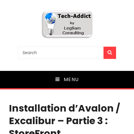
Tech-Addict
Search
SEARCH
for:
Knowledge is power. But only if it is shared!
MENU
Installation d’Avalon /
Excalibur – Partie 3 :
StoreFront