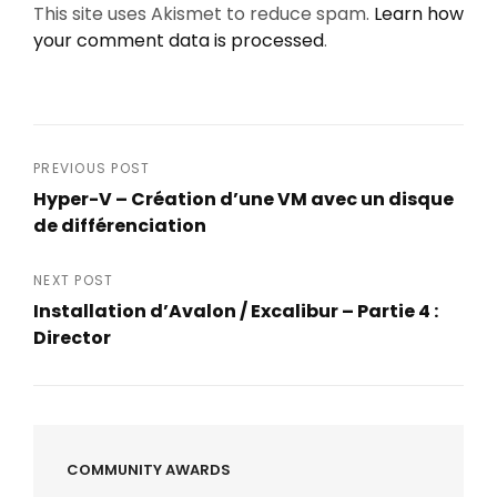
This site uses Akismet to reduce spam.
Learn how
your comment data is processed
.
Post
PREVIOUS POST
Hyper-V – Création d’une VM avec un disque
navigation
de différenciation
Previous
Post
NEXT POST
Installation d’Avalon / Excalibur – Partie 4 :
Director
Next
Post
COMMUNITY AWARDS