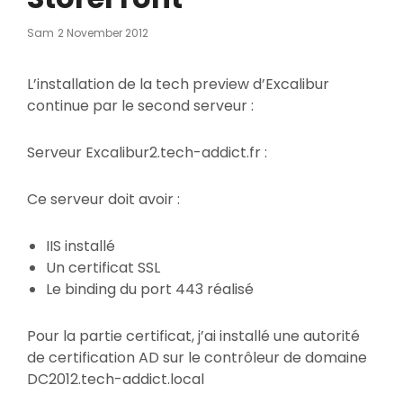
Posted
Sam
2 November 2012
On
L’installation de la tech preview d’Excalibur
continue par le second serveur :
Serveur Excalibur2.tech-addict.fr :
Ce serveur doit avoir :
IIS installé
Un certificat SSL
Le binding du port 443 réalisé
Pour la partie certificat, j’ai installé une autorité
de certification AD sur le contrôleur de domaine
DC2012.tech-addict.local