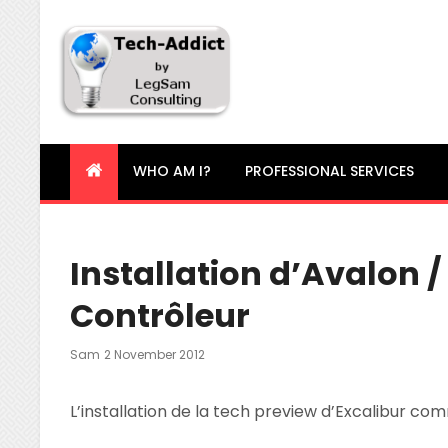
Tech-Addict
Knowledge is power. But only if it is shared!
WHO AM I?
PROFESSIONAL SERVICES
Installation d’Avalon / 
Contrôleur
Posted
Sam
2 November 2012
On
L’installation de la tech preview d’Excalibur co