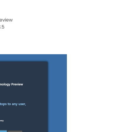
review
.5