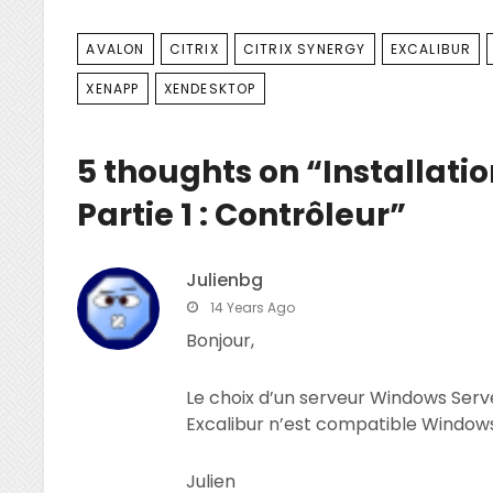
TAGS
AVALON
CITRIX
CITRIX SYNERGY
EXCALIBUR
XENAPP
XENDESKTOP
5 thoughts on “
Installati
Partie 1 : Contrôleur
”
Julienbg
says:
14 Years Ago
Bonjour,
Le choix d’un serveur Windows Serve
Excalibur n’est compatible Windows
Julien