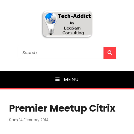
Tech-Addict
Search
SEARCH
for:
Knowledge is power. But only if it is shared!
MENU
Premier Meetup Citrix
Posted
Sam
14 February 2014
On