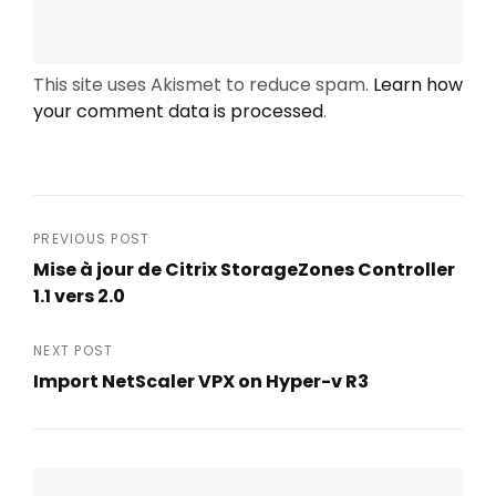
This site uses Akismet to reduce spam.
Learn how
your comment data is processed
.
Post
PREVIOUS POST
Mise à jour de Citrix StorageZones Controller
navigation
1.1 vers 2.0
Previous
Post
NEXT POST
Import NetScaler VPX on Hyper-v R3
Next
Post