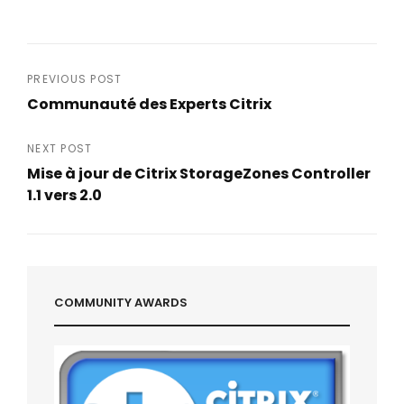
Post
PREVIOUS POST
Communauté des Experts Citrix
navigation
Previous
Post
NEXT POST
Mise à jour de Citrix StorageZones Controller
1.1 vers 2.0
Next
Post
COMMUNITY AWARDS