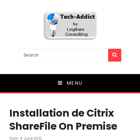
Tech-Addict
Search
SEARCH
for:
Knowledge is power. But only if it is shared!
MENU
Installation de Citrix
ShareFile On Premise
Posted
Sam
4 June 2013